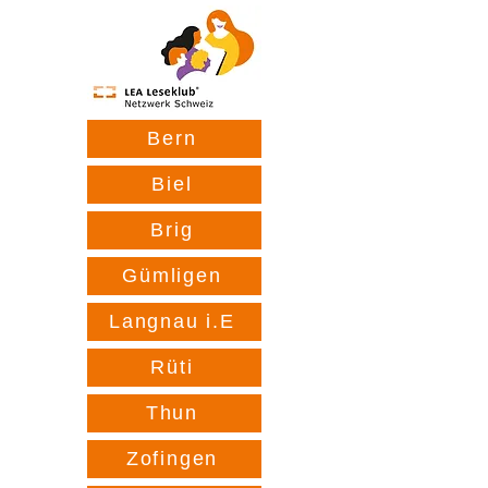
Bern
Biel
Brig
Gümligen
Langnau i.E
Rüti
Thun
Zofingen