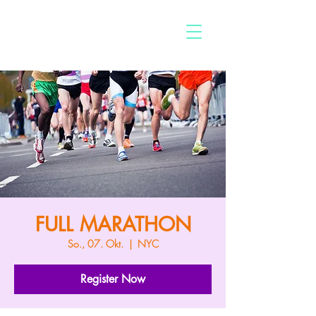
FULL MARATHON
So., 07. Okt.
  |  
NYC
Register Now